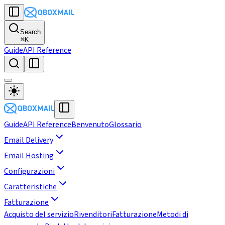
Search
⌘
K
Guide
API Reference
Guide
API Reference
Benvenuto
Glossario
Email Delivery
Email Hosting
Configurazioni
Caratteristiche
Fatturazione
Acquisto del servizio
Rivenditori
Fatturazione
Metodi di