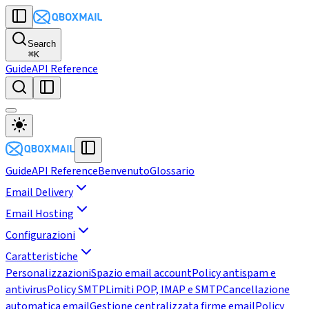
Search
⌘
K
Guide
API Reference
Guide
API Reference
Benvenuto
Glossario
Email Delivery
Email Hosting
Configurazioni
Caratteristiche
Personalizzazioni
Spazio email account
Policy antispam e
antivirus
Policy SMTP
Limiti POP, IMAP e SMTP
Cancellazione
automatica email
Gestione centralizzata firme email
Policy