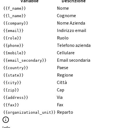
Variabile
Descrizione
Nome
{{f_name}}
Cognome
{{l_name}}
Nome Azienda
{{company}}
Indirizzo email
{{email}}
Ruolo
{{role}}
Telefono azienda
{{phone}}
Cellulare
{{mobile}}
Email secondaria
{{email_secondary}}
Paese
{{country}}
Regione
{{state}}
Città
{{city}}
Cap
{{zip}}
Via
{{address}}
Fax
{{fax}}
Reparto
{{organizational_unit}}
Info