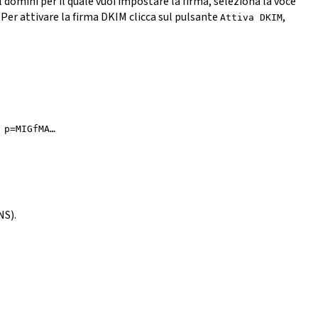
 domini per il quale vuoi impostare la firma, seleziona la voce
. Per attivare la firma DKIM clicca sul pulsante
,
Attiva DKIM
 p=MIGfMA…
NS).