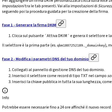
Per aggiungere un firma DKIM personalizzata clicca sulla voce
D
Impostazioni
tra le tab presenti. Vai alla impostazioni di
Sicurez
seguendo poi la procedura guidata per la creazione della firma.
Fase 1 - Generare la firma DKIM
Clicca sul pulsante ´Attiva DKIM´ e genera il selettore e la
Il selettore è la prima parte (es.
), m
qbm1807252189._domainkey
Fase 2 - Modifica i parametri DNS del tuo dominio
Collegati al pannello di gestione DNS del tuo dominio.
Inserisci il selettore come record di tipo TXT nel campo
so
Inserisci la chiave pubblica in tutta la sua lunghezza, com
Info
Potrebbe essere necessarie fino a 24 ore affinché il nuovo record i