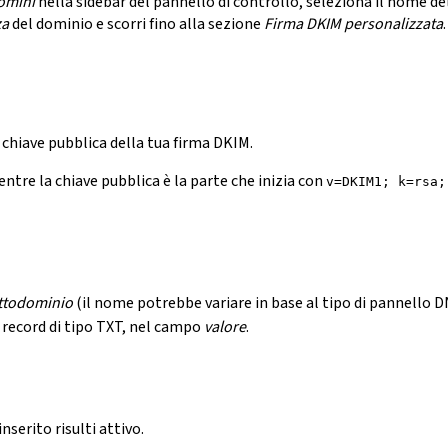
omini
nella sidebar del pannello di controllo, seleziona il nome del
za
del dominio e scorri fino alla sezione
Firma DKIM personalizzata
 chiave pubblica della tua firma DKIM.
entre la chiave pubblica è la parte che inizia con
v=DKIM1; k=rsa;
ttodominio
(il nome potrebbe variare in base al tipo di pannello D
e record di tipo TXT, nel campo
valore
.
nserito risulti attivo.