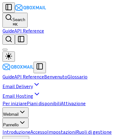
Search
⌘
K
Guide
API Reference
Guide
API Reference
Benvenuto
Glossario
Email Delivery
Email Hosting
Per iniziare
Piani disponibili
Attivazione
Webmail
Pannello
Introduzione
Accesso
Impostazioni
Ruoli di gestione