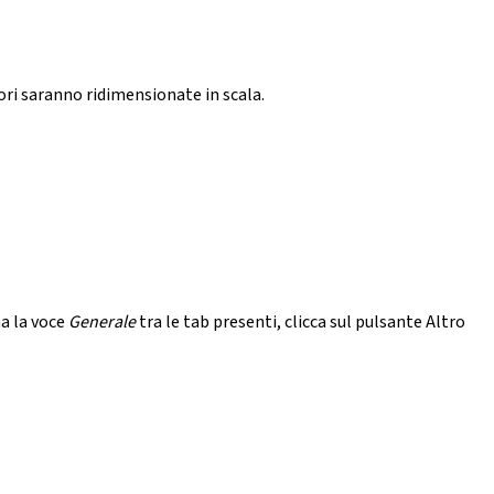
ori saranno ridimensionate in scala.
na la voce
Generale
tra le tab presenti, clicca sul pulsante Altro