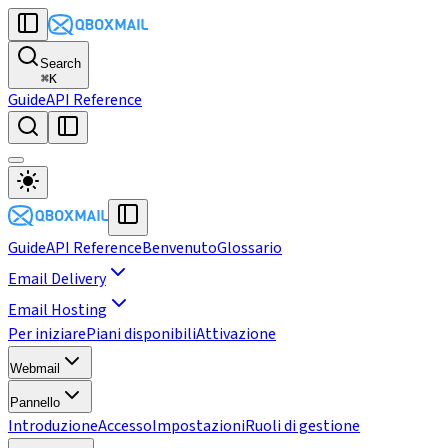
Search
⌘
K
Guide
API Reference
Guide
API Reference
Benvenuto
Glossario
Email Delivery
Email Hosting
Per iniziare
Piani disponibili
Attivazione
Webmail
Pannello
Introduzione
Accesso
Impostazioni
Ruoli di gestione