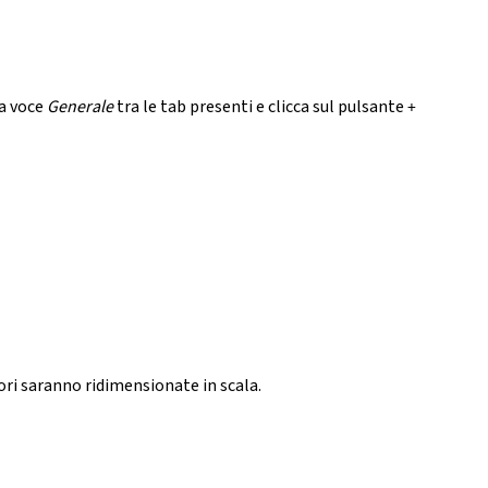
la voce
Generale
tra le tab presenti e clicca sul pulsante
+
ori saranno ridimensionate in scala.