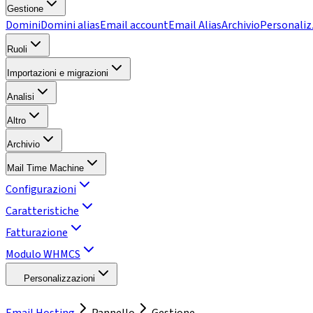
Gestione
Domini
Domini alias
Email account
Email Alias
Archivio
Personaliz
Ruoli
Importazioni e migrazioni
Analisi
Altro
Archivio
Mail Time Machine
Configurazioni
Caratteristiche
Fatturazione
Modulo WHMCS
Personalizzazioni