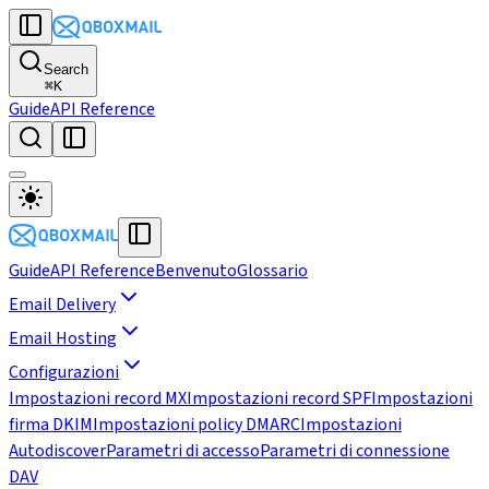
Search
⌘
K
Guide
API Reference
Guide
API Reference
Benvenuto
Glossario
Email Delivery
Email Hosting
Configurazioni
Impostazioni record MX
Impostazioni record SPF
Impostazioni
firma DKIM
Impostazioni policy DMARC
Impostazioni
Autodiscover
Parametri di accesso
Parametri di connessione
DAV