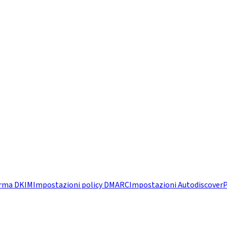
irma DKIM
Impostazioni policy DMARC
Impostazioni Autodiscover
P