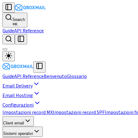
Search
⌘
K
Guide
API Reference
Guide
API Reference
Benvenuto
Glossario
Email Delivery
Email Hosting
Configurazioni
Impostazioni record MX
Impostazioni record SPF
Impostazioni f
Client email
Sistemi operativi