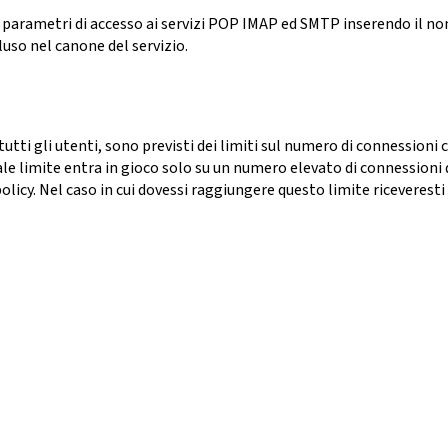
e i parametri di accesso ai servizi POP IMAP ed SMTP inserendo il n
luso nel canone del servizio.
er tutti gli utenti, sono previsti dei limiti sul numero di conness
Tale limite entra in gioco solo su un numero elevato di connession
licy. Nel caso in cui dovessi raggiungere questo limite riceveresti 