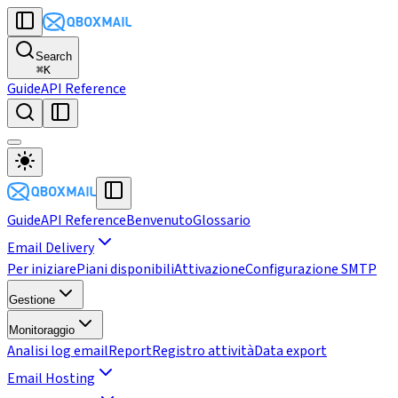
Search
⌘
K
Guide
API Reference
Guide
API Reference
Benvenuto
Glossario
Email Delivery
Per iniziare
Piani disponibili
Attivazione
Configurazione SMTP
Gestione
Monitoraggio
Analisi log email
Report
Registro attività
Data export
Email Hosting