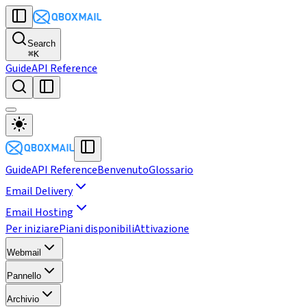
Search
⌘
K
Guide
API Reference
Guide
API Reference
Benvenuto
Glossario
Email Delivery
Email Hosting
Per iniziare
Piani disponibili
Attivazione
Webmail
Pannello
Archivio