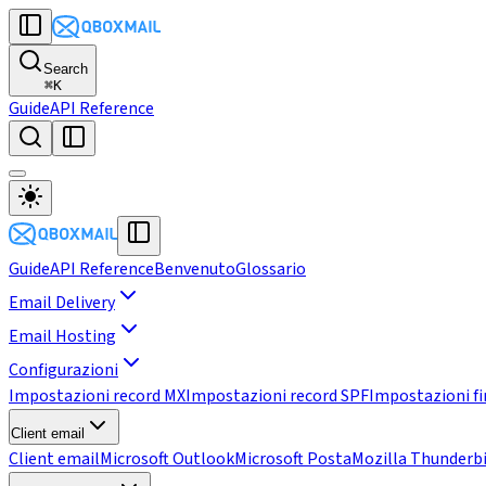
Search
⌘
K
Guide
API Reference
Guide
API Reference
Benvenuto
Glossario
Email Delivery
Email Hosting
Configurazioni
Impostazioni record MX
Impostazioni record SPF
Impostazioni f
Client email
Client email
Microsoft Outlook
Microsoft Posta
Mozilla Thunderb