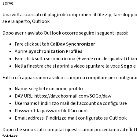
serve
.
Una volta scaricato il plugin decomprimere il file zip, fare doppio
se era aperto, Outlook.
Dopo aver riavviato Outlook occorre seguire i seguenti passi:
Fare click sul tab
CalDav Synchronizer
Aprire
Synchronization Profiles
Fare click sulla seconda icona (+ verde con dei quadrati bian
Nella finestra che si aprirà a video spuntare la voce
Sogo
e 
Fatto ciò appariranno a video i campi da compilare per configur
Name: scegliete un nome profilo
DAV URL:
https://dav.qboxmail.com/SOGo/dav/
Username: l’indirizzo mail dell’account da configurare
Password: la password dell’account
Email address: l’indirizzo mail configurato su Outlook
Dopo che sono stati compilati questi campi procediamo ad effettua
folders.