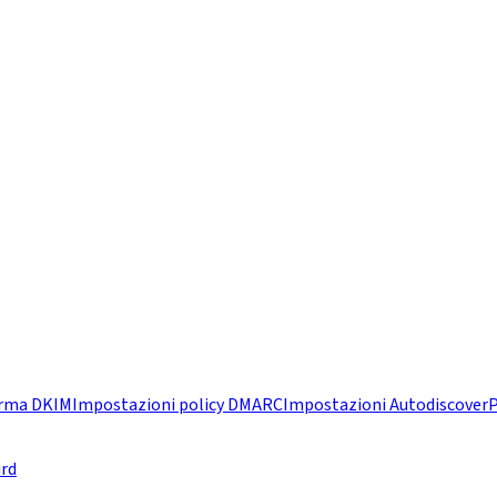
irma DKIM
Impostazioni policy DMARC
Impostazioni Autodiscover
P
ird